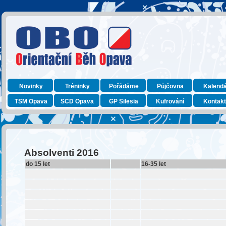
Novinky
Tréninky
Pořádáme
Půjčovna
Kalend
TSM Opava
SCD Opava
GP Silesia
Kufrování
Kontak
Absolventi 2016
do 15 let
16-35 let