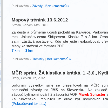
Publikováno v
Závody
|
Bez komentářů »
Mapový trénink 13.6.2012
Středa, Červen 13th, 2012
Za deště a průměrné účasti proběhl na Kalvárce. Parkování
mezi Jakubčovicema Skřípovem. Klasika 7 a 3 km. Oranž
zatím zůstává postaveno. Kdo jste ještě neabsolvoval, vřele
Mapy ke stažení ve formátu PDF.
7 km
3 km
Publikováno v
Tréninky
|
Bez komentářů »
MČR sprint, ŽA klasika a krátká, 1.-3.6., Kytl
Úterý, Červen 5th, 2012
Solidními výsledky jsme se prezentovali na MČR spri
nominační závody na
JMS na Slovensku
. Na základě
závodů byli nominování 2 závodníci AOP
Marek Schuster
Za Slovenskou republiku již dříve byl nominován
Ro
(Pokračování textu…)