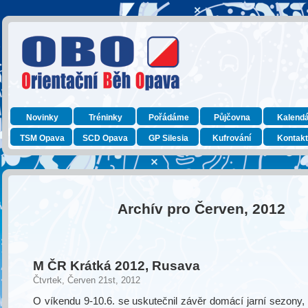
Novinky
Tréninky
Pořádáme
Půjčovna
Kalend
TSM Opava
SCD Opava
GP Silesia
Kufrování
Kontak
Archív pro Červen, 2012
M ČR Krátká 2012, Rusava
Čtvrtek, Červen 21st, 2012
O víkendu 9-10.6. se uskutečnil závěr domácí jarní sezony