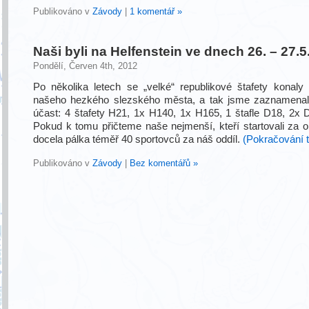
Publikováno v
Závody
|
1 komentář »
Naši byli na Helfenstein ve dnech 26. – 27.
Pondělí, Červen 4th, 2012
Po několika letech se „velké“ republikové štafety konaly 
našeho hezkého slezského města, a tak jsme zaznamenali
účast: 4 štafety H21, 1x H140, 1x H165, 1 štafle D18, 2x 
Pokud k tomu přičteme naše nejmenší, kteří startovali za ob
docela pálka téměř 40 sportovců za náš oddíl.
(Pokračování 
Publikováno v
Závody
|
Bez komentářů »