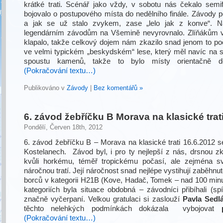
krátké trati. Scénář jako vždy, v sobotu nás čekalo semif
bojovalo o postupového místa do nedělního finále. Závody po
a jak se už stalo zvykem, zase „lelo jak z konve“. Na
legendárním závodům na Všemině nevyrovnalo. Zlíňákům 
klapalo, takže celkový dojem nám zkazilo snad jenom to po
ve velmi typickém „beskydském“ lese, který měl navíc na 
spoustu kamenů, takže to bylo místy orientačně d
(Pokračování textu…)
Publikováno v
Závody
|
Bez komentářů »
6. závod žebříčku B Morava na klasické trati
Pondělí, Červen 18th, 2012
6. závod žebříčku B – Morava na klasické trati 16.6.2012 s
Kostelanech. Závod byl, i pro ty nejlepší z nás, drsnou z
kvůli horkému, téměř tropickému počasí, ale zejména s
náročnou tratí. Její náročnost snad nejlépe vystihují zaběhnu
borců v kategorii H21B (Kove, Hadač, Tomek – nad 100 minut
kategoriích byla situace obdobná – závodníci přibíhali (spí
značně vyčerpaní. Velkou gratulaci si zaslouží
Pavla Sedl
těchto nelehkých podmínkách dokázala vybojovat
(Pokračování textu…)