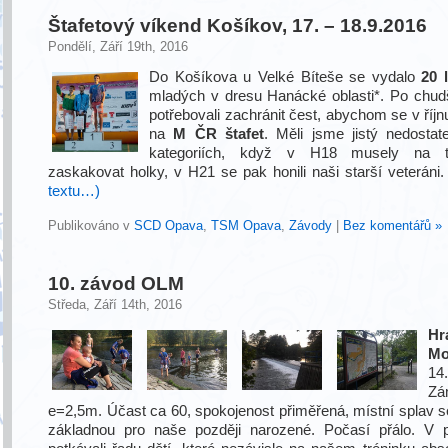
Štafetový víkend Košíkov, 17. – 18.9.2016
Pondělí, Září 19th, 2016
Do Košíkova u Velké Bíteše se vydalo
20 l
mladých v dresu Hanácké oblasti*. Po chud
potřebovali zachránit čest, abychom se v říjnu
na
M ČR štafet
. Měli jsme jistý nedostat
kategoriích, když v H18 musely na t
zaskakovat holky, v H21 se pak honili naši starší veteráni
textu…)
Publikováno v
SCD Opava
,
TSM Opava
,
Závody
|
Bez komentářů »
10. závod OLM
Středa, Září 14th, 2016
H
Mo
14
Zá
e=2,5m. Účast ca 60, spokojenost přiměřená, místní splav s
základnou pro naše později narozené. Počasí přálo. V 