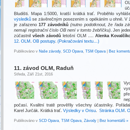
OL
úč
Bludišti. Mapa 1:5000, kratší krátká trať. Proběhlo vyhlá
výsledků
se závěrečným posezením s opékáním u ohně. V 
je zařazeno
177 závodníků
(nutno podotknout, že řada zá
nemají registrační číslo OB není v tomto žebříčku)
. Jen jed
zúčastnil
všech závodů
letošní OLM ….
Alenka Kovalčík
12. OLM
.
OB postupy
.
(Pokračování textu…)
Publikováno v
Naše závody
,
SCD Opava
,
TSM Opava
|
Bez komentá
11. závod OLM, Raduň
Středa, Září 21st, 2016
Vy
vy
p
nep
počasí. Kvalitní tratě prověřily všechny účastníky. Pořád
Karel Jurčák. Krátká trať.
Výsledky v Orisu
.
Stránka OLM
.
O
Publikováno v
SCD Opava
,
TSM Opava
,
Závody
|
Bez komentářů »