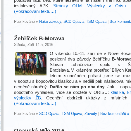
potkávali řadu dětí, které nezávisle na našem tréninku abs
instalovaný APK.
Stránky OLM
.
Výsledky v Orisu
. 
(Pokračování textu…)
Publikováno v
Naše závody
,
SCD Opava
,
TSM Opava
|
Bez komentá
Žebříček B-Morava
Středa, Září 14th, 2016
O víkendu 10.-11. září se v Nové Bošác
poslední dva závody žebříčku
B-Morav
Slovan Luhačovice spolu s Š
Bratislava. V krásném prostředí Bílých Ka
letním slunečném počasí jsme se muse
v sobotu s kopcovitou klasikou a v neděli pak následoval mid
neméně náročný.
Dařilo se nám po oba dny
. Jak – napov
sobotního vyhlášení, více se dočtete v ORISU:
klasika
,
k
výsledky ŽB
. Ocenění obdrželi ukázky z místních
(Pokračování textu…)
Publikováno v
SCD Opava
,
TSM Opava
,
Závody
|
Bez komentářů »
Opavská Míle 2016