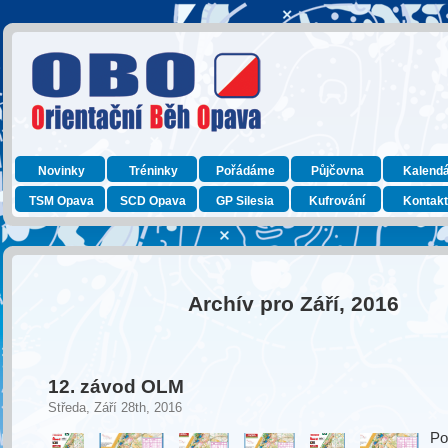
Novinky
Tréninky
Pořádáme
Půjčovna
Kalend
TSM Opava
SCD Opava
GP Silesia
Kufrování
Kontak
Archív pro Září, 2016
12. závod OLM
Středa, Září 28th, 2016
Po