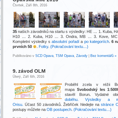
Čtvrtek, Září 8th, 2016
35
našich závodníků na startu s výsledky: HE … 1. Kuba, H
H10 … 2. Kuba, H10 … 3. Ondra, MB … 3. Kove, MC 
Kompletní výsledky s
absolutní pořadí
a
po kategoríích
.
6 n
prvních 50
.
Fotky
.
(Pokračování textu…)
Publikováno v
SCD Opava
,
TSM Opava
,
Závody
|
Bez komentářů »
9. závod OLM
Úterý, Září 6th, 2016
Proběhl zcela v réžii B
mapa
Svobodský les 1:500
stavěl Borun
.
Vydatné obč
doběhu. Výsledky a m
Orisu.
Účast 50 závodníků. Žebříček hledejte na
stránce 
postupy můžete na
OB postupech
.
(Pokračování textu…)