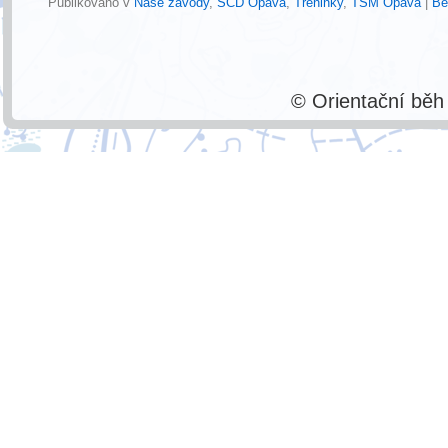
Publikováno v
Naše závody
,
SCD Opava
,
Tréninky
,
TSM Opava
|
Be
© Orientační bě