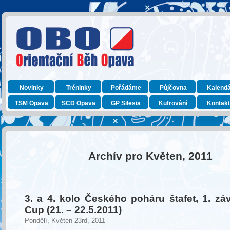
Novinky
Tréninky
Pořádáme
Půjčovna
Kalend
TSM Opava
SCD Opava
GP Silesia
Kufrování
Kontak
Archív pro Květen, 2011
3. a 4. kolo Českého poháru štafet, 1. zá
Cup (21. – 22.5.2011)
Pondělí, Květen 23rd, 2011