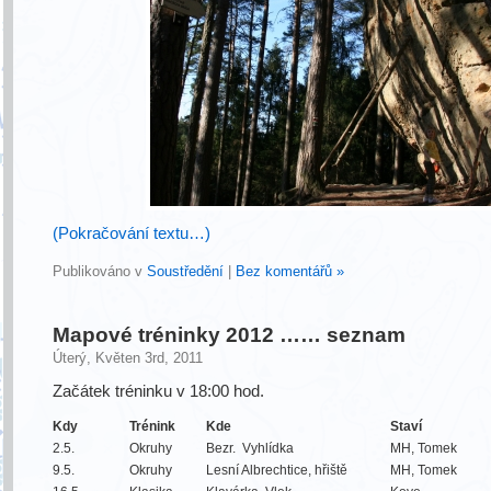
(Pokračování textu…)
Publikováno v
Soustředění
|
Bez komentářů »
Mapové tréninky 2012 …… seznam
Úterý, Květen 3rd, 2011
Začátek tréninku v 18:00 hod.
Kdy
Trénink
Kde
Staví
2.5.
Okruhy
Bezr. Vyhlídka
MH, Tomek
9.5.
Okruhy
Lesní Albrechtice, hřiště
MH, Tomek