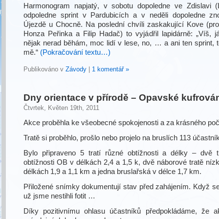
Harmonogram napjatý, v sobotu dopoledne ve Zdislavi (L
odpoledne sprint v Pardubicích a v neděli dopoledne zn
Újezdě u Chocně. Na poslední chvíli zaskakující Kove (pro
Honza Peřinka a Filip Hadač) to vyjádřil lapidárně: „Víš, já
nějak nerad běhám, moc lidí v lese, no, … a ani ten sprint, t
mě.“
(Pokračování textu…)
Publikováno v
Závody
|
1 komentář »
Dny orientace v přírodě – Opavské kufrová
Čtvrtek, Květen 19th, 2011
Akce proběhla ke všeobecné spokojenosti a za krásného poč
Tratě si proběhlo, prošlo nebo projelo na bruslích 113 účastní
Bylo připraveno 5 tratí různé obtížnosti a délky – dvě t
obtížnosti OB v délkách 2,4 a 1,5 k, dvě náborové tratě nízk
délkách 1,9 a 1,1 km a jedna bruslařská v délce 1,7 km.
Přiložené snímky dokumentují stav před zahájením. Když se
už jsme nestihli fotit …
Díky pozitivnímu ohlasu účastníků předpokládáme, že a