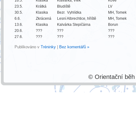
16.5.
Klasika
Klavárka, Vlek
Kove
23.5.
Krátká
Bludiště
LV
30.5.
Klasika
Bezr. Vyhlídka
MH, Tomek
6.6.
Zkrácená
Lesní Albrechtice, hřiště
MH, Tomek
13.6.
Klasika
Kalvárka Slepičárna
Borun
20.6.
???
???
???
27.6.
???
???
???
Publikováno v
Tréninky
|
Bez komentářů »
© Orientační bě