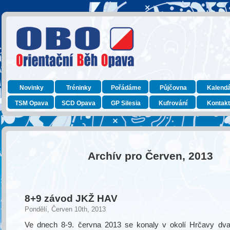
Novinky
Tréninky
Pořádáme
Půjčovna
Kalend
TSM Opava
SCD Opava
GP Silesia
Kufrování
Kontak
Archív pro Červen, 2013
8+9 závod JKŽ HAV
Pondělí, Červen 10th, 2013
Ve dnech 8-9. června 2013 se konaly v okolí Hrčavy dv