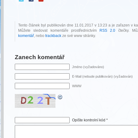
Tento článek byl publikován dne 11.01.2017 v 13:23 a je zařazen v ka
Můžete sledovat komentáře prostřednictvím
RSS 2.0
čtečky. M
komentář
, nebo
trackback
ze své www stránky.
Zanech komentář
Jméno (vyžadováno)
E-Mail (nebude publikován) (vyžadován)
WWW
Opište kontrolní kód
*