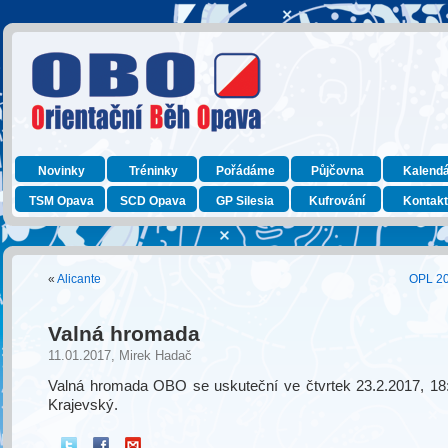
Novinky
Tréninky
Pořádáme
Půjčovna
Kalend
TSM Opava
SCD Opava
GP Silesia
Kufrování
Kontak
«
Alicante
OPL 20
Valná hromada
11.01.2017, Mirek Hadač
Valná hromada OBO se uskuteční ve čtvrtek 23.2.2017, 18:0
Krajevský.