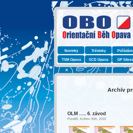
Novinky
Tréninky
Pořádám
TSM Opava
SCD Opava
GP Silesi
Archív p
OLM ….. 6. závod
Pondělí, Květen 30th, 2016