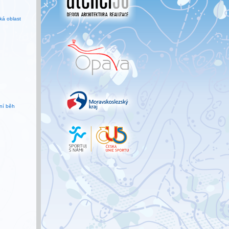
á oblast
ní běh