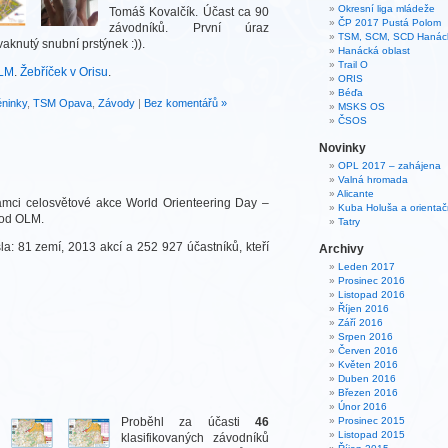
Okresní liga mládeže
Tomáš Kovalčík. Účast ca 90
ČP 2017 Pustá Polom
závodníků. První úraz
TSM, SCM, SCD Hanáck
aknutý snubní prstýnek :)).
Hanácká oblast
Trail O
OLM
.
Žebříček v Orisu
.
ORIS
Béďa
éninky
,
TSM Opava
,
Závody
|
Bez komentářů »
MSKS OS
ČSOS
Novinky
OPL 2017 – zahájena
Valná hromada
Alicante
ámci celosvětové akce World Orienteering Day –
Kuba Holuša a orientač
vod OLM.
Tatry
a: 81 zemí, 2013 akcí a 252 927 účastníků, kteří
Archivy
Leden 2017
Prosinec 2016
Listopad 2016
Říjen 2016
Září 2016
Srpen 2016
Červen 2016
Květen 2016
Duben 2016
Březen 2016
Únor 2016
Proběhl za účasti
46
Prosinec 2015
Listopad 2015
klasifikovaných závodníků