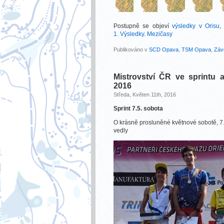
Postupně se objeví
výsledky v Orisu
,
1
.
Výsledky
.
Mezičasy
Publikováno v
SCD Opava
,
TSM Opava
,
Záv
Mistrovství ČR ve sprintu 
2016
Středa, Květen 11th, 2016
Sprint 7.5. sobota
O krásně prosluněné květnové sobotě, 7.5
vedly