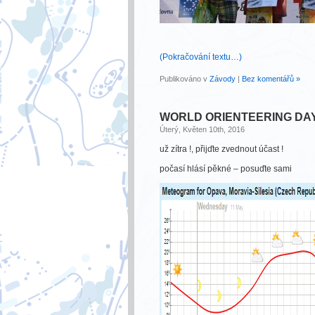
(Pokračování textu…)
Publikováno v
Závody
|
Bez komentářů »
WORLD ORIENTEERING DAY –
Úterý, Květen 10th, 2016
už zítra !, přijďte zvednout účast !
počasí hlásí pěkné – posuďte sami