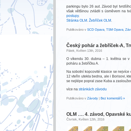
parkingu bylo 26 aut. Závod byl tvrdšího
však většinou zvládli s úsměvem na tv
postupy
.
Stránka OLM
.
Žebříček OLM
.
Publikováno v
SCD Opava
,
TSM Opava
,
Záv
Český pohár a žebříček-A, T
Pátek, Květen 13th, 2016
O víkendu 30. dubna – 1. května se v
poháru a žebříčku A.
Na sobotní kopcovité klasice se nejvíce d
12 vteřin utekla bedna, ale i Borisovi, kte
se nejlépe popral zase Kuba a zasloužen
více na
stránkách závodu
Publikováno v
Závody
|
Bez komentářů »
OLM …. 4. závod, Opavské k
Čtvrtek, Květen 12th, 2016