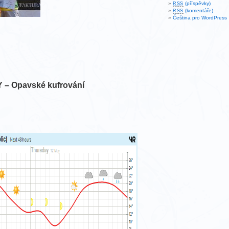
(příspěvky)
RSS
(komentáře)
RSS
Čeština pro WordPress
 Opavské kufrování