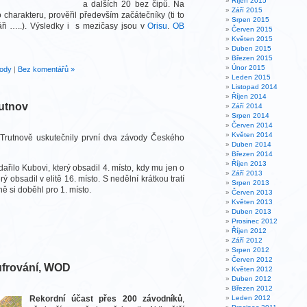
Říjen 2015
a dalších 20 bez čipů. Na
Září 2015
 charakteru, prověřil především začátečníky (ti to
Srpen 2015
áři …..). Výsledky i s mezičasy jsou v
Orisu
.
OB
Červen 2015
Květen 2015
Duben 2015
Březen 2015
Únor 2015
ody
|
Bez komentářů »
Leden 2015
Listopad 2014
Říjen 2014
rutnov
Září 2014
Srpen 2014
Červen 2014
Květen 2014
 Trutnově uskutečnily první dva závody Českého
Duben 2014
Březen 2014
Říjen 2013
ařilo Kubovi, který obsadil 4. místo, kdy mu jen o
Září 2013
rý obsadil v elitě 16. místo. S nedělní krátkou tratí
Srpen 2013
ě si doběhl pro 1. místo.
Červen 2013
Květen 2013
Duben 2013
Prosinec 2012
Říjen 2012
Září 2012
Srpen 2012
Červen 2012
ufrování, WOD
Květen 2012
Duben 2012
Březen 2012
Rekordní účast přes 200 závodníků
,
Leden 2012