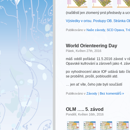
(naštěstí jen zlomený prst předsedy a ucv
Výsledky v orisu
.
Postupy OB
.
Stránka 
Publikováno v
Naše závody
,
SCD Opava
,
Tr
World Orienteering Day
Pátek, Květen 27th, 2016
máš oddíl pořádal 11.5.2016 závod v r
Opavské kufrování a zároveň jako 4. zá
po vyhodnocení akce IOF udává tato čísl
se proběhli, prošli, pobloudili atd.
… jen ať víte, čeho jste byli součástí
Publikováno v
Závody
|
Bez komentářů »
OLM ….. 5. závod
Pondělí, Květen 16th, 2016