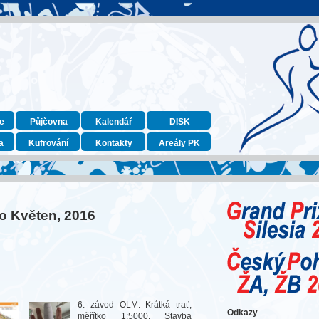
e
Půjčovna
Kalendář
DISK
a
Kufrování
Kontakty
Areály PK
ro Květen, 2016
6. závod OLM. Krátká trať,
Odkazy
měřítko 1:5000. Stavba