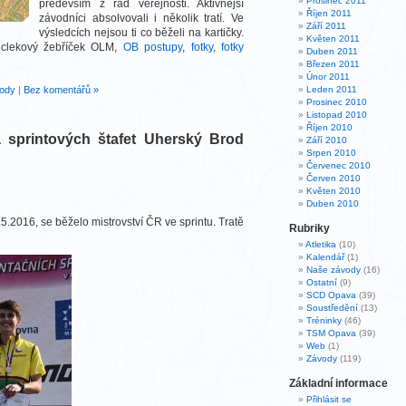
Prosinec 2011
především z řad veřejnosti. Aktivnější
Říjen 2011
závodníci absolvovali i několik tratí. Ve
Září 2011
výsledcích nejsou ti co běželi na kartičky.
Květen 2011
 clekový žebříček OLM,
OB postupy
,
fotky
,
fotky
Duben 2011
Březen 2011
Únor 2011
ody
|
Bez komentářů »
Leden 2011
Prosinec 2010
Listopad 2010
Říjen 2010
a sprintových štafet Uherský Brod
Září 2010
Srpen 2010
Červenec 2010
Červen 2010
Květen 2010
Duben 2010
.2016, se běželo mistrovství ČR ve sprintu. Tratě
Rubriky
Atletika
(10)
Kalendář
(1)
Naše závody
(16)
Ostatní
(9)
SCD Opava
(39)
Soustředění
(13)
Tréninky
(46)
TSM Opava
(39)
Web
(1)
Závody
(119)
Základní informace
Přihlásit se