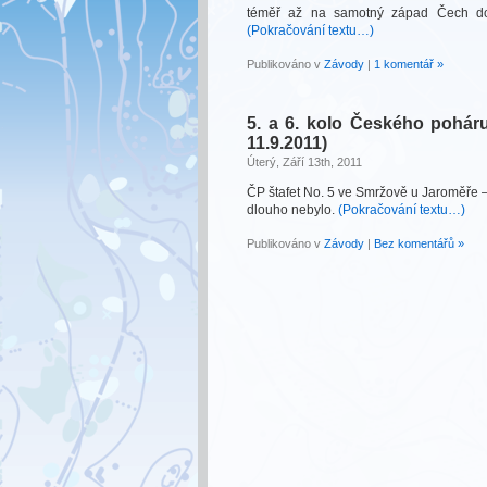
téměř až na samotný západ Čech do
(Pokračování textu…)
Publikováno v
Závody
|
1 komentář »
5. a 6. kolo Českého poháru
11.9.2011)
Úterý, Září 13th, 2011
ČP štafet No. 5 ve Smržově u Jaroměře – 
dlouho nebylo.
(Pokračování textu…)
Publikováno v
Závody
|
Bez komentářů »