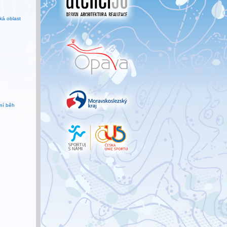
á oblast
ní běh