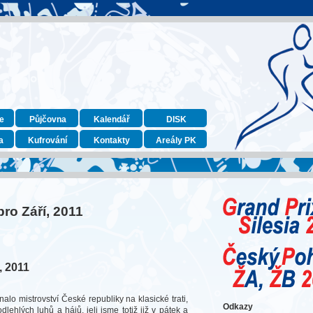
e
Půjčovna
Kalendář
DISK
a
Kufrování
Kontakty
Areály PK
pro Září, 2011
, 2011
lo mistrovství České republiky na klasické trati,
Odkazy
lehlých luhů a hájů, jeli jsme totiž již v pátek a