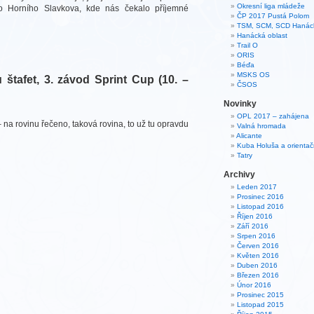
Okresní liga mládeže
 Horního Slavkova, kde nás čekalo příjemné
ČP 2017 Pustá Polom
TSM, SCM, SCD Hanáck
Hanácká oblast
Trail O
ORIS
Béďa
MSKS OS
 štafet, 3. závod Sprint Cup (10. –
ČSOS
Novinky
OPL 2017 – zahájena
na rovinu řečeno, taková rovina, to už tu opravdu
Valná hromada
Alicante
Kuba Holuša a orientač
Tatry
Archivy
Leden 2017
Prosinec 2016
Listopad 2016
Říjen 2016
Září 2016
Srpen 2016
Červen 2016
Květen 2016
Duben 2016
Březen 2016
Únor 2016
Prosinec 2015
Listopad 2015