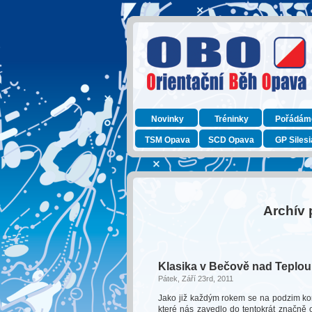
Novinky
Tréninky
Pořádám
TSM Opava
SCD Opava
GP Silesi
Archív 
Klasika v Bečově nad Teplou
Pátek, Září 23rd, 2011
Jako již každým rokem se na podzim kona
které nás zavedlo do tentokrát značně od