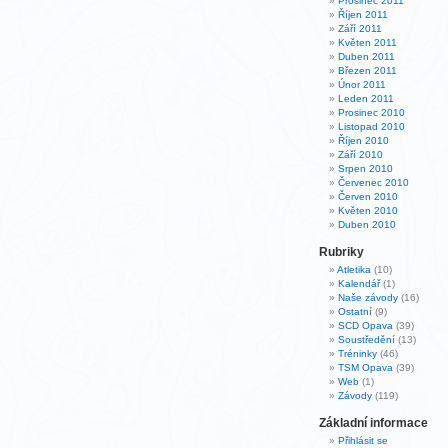
Prosinec 2011
Říjen 2011
Září 2011
Květen 2011
Duben 2011
Březen 2011
Únor 2011
Leden 2011
Prosinec 2010
Listopad 2010
Říjen 2010
Září 2010
Srpen 2010
Červenec 2010
Červen 2010
Květen 2010
Duben 2010
Rubriky
Atletika
(10)
Kalendář
(1)
Naše závody
(16)
Ostatní
(9)
SCD Opava
(39)
Soustředění
(13)
Tréninky
(46)
TSM Opava
(39)
Web
(1)
Závody
(119)
Základní informace
Přihlásit se