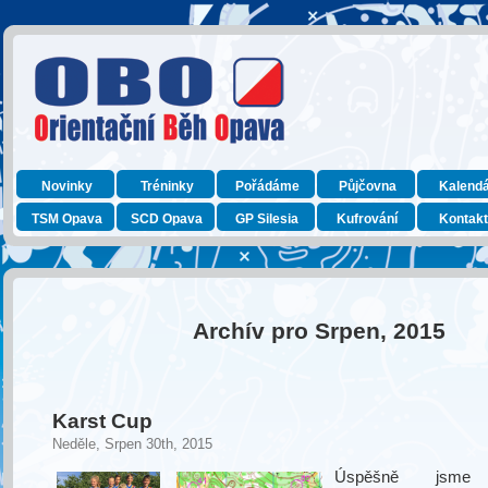
Novinky
Tréninky
Pořádáme
Půjčovna
Kalend
TSM Opava
SCD Opava
GP Silesia
Kufrování
Kontak
Archív pro Srpen, 2015
Karst Cup
Neděle, Srpen 30th, 2015
Úspěšně jsme a