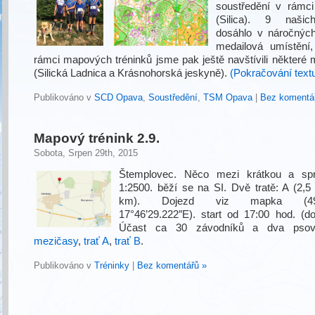
soustředění v rámc
(Silica). 9 našic
dosáhlo v náročnýc
medailová umístění
rámci mapových tréninků jsme pak ještě navštívili některé 
(Silická Ladnica a Krásnohorská jeskyně).
(Pokračování tex
Publikováno v
SCD Opava
,
Soustředění
,
TSM Opava
|
Bez komentá
Mapový trénink 2.9.
Sobota, Srpen 29th, 2015
Štemplovec. Něco mezi krátkou a sp
1:2500. běží se na SI. Dvě tratě: A (2,5
km). Dojezd viz mapka (49°5
17°46’29.222″E). start od 17:00 hod. (do
Účast ca 30 závodníků a dva pso
mezičasy
,
trať A
,
trať B
.
Publikováno v
Tréninky
|
Bez komentářů »