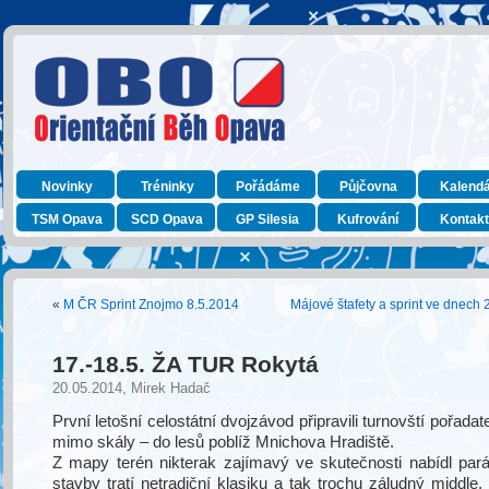
Novinky
Tréninky
Pořádáme
Půjčovna
Kalend
TSM Opava
SCD Opava
GP Silesia
Kufrování
Kontak
«
M ČR Sprint Znojmo 8.5.2014
Májové štafety a sprint ve dnech 
17.-18.5. ŽA TUR Rokytá
20.05.2014, Mirek Hadač
První letošní celostátní dvojzávod připravili turnovští pořada
mimo skály – do lesů poblíž Mnichova Hradiště.
Z mapy terén nikterak zajímavý ve skutečnosti nabídl pará
stavby tratí netradiční klasiku a tak trochu záludný middle