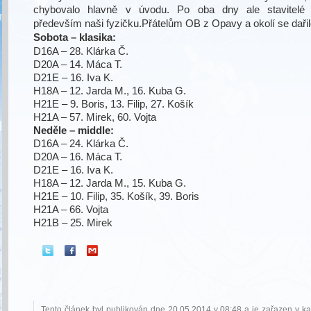
chybovalo hlavně v úvodu. Po oba dny ale stavitelé tr
především naši fyzičku.
Přátelům OB z Opavy a okolí se dařil
Sobota – klasika:
D16A – 28. Klárka Č.
D20A – 14. Máca T.
D21E – 16. Iva K.
H18A – 12. Jarda M., 16. Kuba G.
H21E – 9. Boris, 13. Filip, 27. Košík
H21A – 57. Mirek, 60. Vojta
Neděle – middle:
D16A – 24. Klárka Č.
D20A – 16. Máca T.
D21E – 16. Iva K.
H18A – 12. Jarda M., 15. Kuba G.
H21E – 10. Filip, 35. Košík, 39. Boris
H21A – 66. Vojta
H21B – 25. Mirek
Tento článek byl publikován dne 20.05.2014 v 08:48 a je zařazen v ka