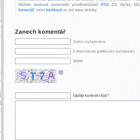
Můžete sledovat komentáře prostřednictvím
RSS 2.0
čtečky. M
komentář
, nebo
trackback
ze své www stránky.
Zanech komentář
Jméno (vyžadováno)
E-Mail (nebude publikován) (vyžadován)
WWW
Opište kontrolní kód
*